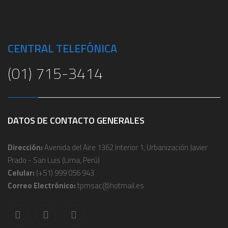
CENTRAL TELEFÓNICA
(01) 715-3414
DATOS DE CONTACTO GENERALES
Dirección:
Avenida del Aire 1362 Interior 1, Urbanización Javier
Prado - San Luis (Lima, Perú)
Celular:
(+51) 999 056 943
Correo Electrónico:
tpmsac@hotmail.es