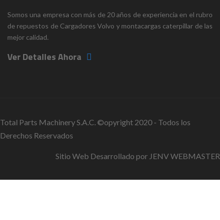
Somos una empresa con más de 20 años de experiencia en el rubro
de repuestos de Cargadores Volvo y montacargas caterpillar de las
mejor calidad.
Ver Detalles Ahora
Total Parts Machinery S.A.C. ©opyright 2020 - Todos los
Derechos Reservados
Sitio Web Desarrollado por
JENV WEBMASTER