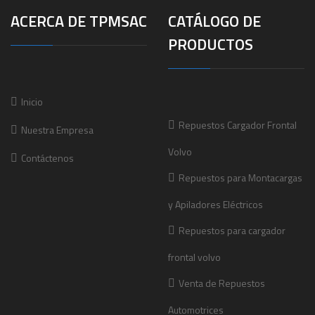
ACERCA DE TPMSAC
CATÁLOGO DE
PRODUCTOS
Inicio
Repuestos Cargador Frontal
Nuestra Empresa
Volvo
Contáctenos
Repuestos para Montacargas
y Apiladores Eléctricos
Repuestos para cargador
frontal volvo
Venta de Repuestos
Automotrices