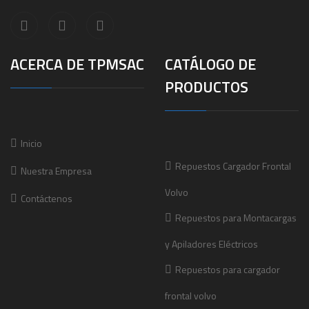
ACERCA DE TPMSAC
CATÁLOGO DE
PRODUCTOS
Inicio
Repuestos Cargador Frontal
Nuestra Empresa
Volvo
Contáctenos
Repuestos para Montacargas
y Apiladores Eléctricos
Repuestos para cargador
frontal volvo