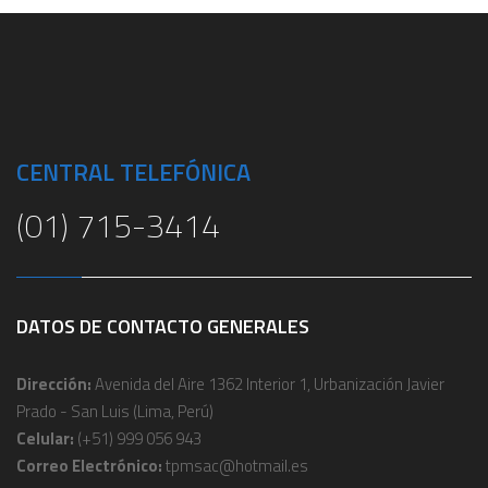
CENTRAL TELEFÓNICA
(01) 715-3414
DATOS DE CONTACTO GENERALES
Dirección:
Avenida del Aire 1362 Interior 1, Urbanización Javier
Prado - San Luis (Lima, Perú)
Celular:
(+51) 999 056 943
Correo Electrónico:
tpmsac@hotmail.es