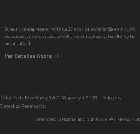
Somos una empresa con más de 20 años de experiencia en el rubro
de repuestos de Cargadores Volvo y montacargas caterpillar de las
mejor calidad.
Ver Detalles Ahora
Total Parts Machinery S.A.C. ©opyright 2020 - Todos los
Derechos Reservados
Sitio Web Desarrollado por
JENV WEBMASTER