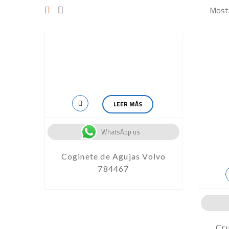
Mostr
LEER MÁS
WhatsApp us
Coginete de Agujas Volvo
784467
Cr