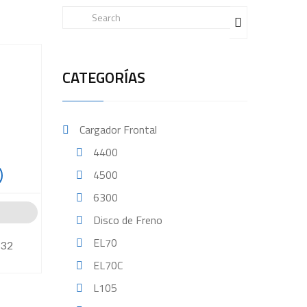
CATEGORÍAS
Cargador Frontal
4400
4500
6300
Disco de Freno
EL70
032
EL70C
L105