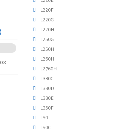
L220E
L220F
L220G
L220H
L250G
L250H
L260H
303
L2760H
L330C
L330D
L330E
L350F
L50
L50C