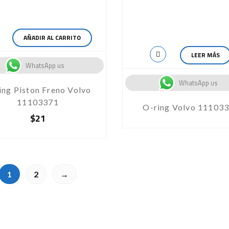
AÑADIR AL CARRITO
LEER MÁS
WhatsApp us
WhatsApp us
ing Piston Freno Volvo
11103371
O-ring Volvo 11103
$
21
1
2
→