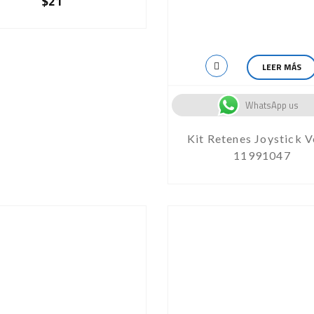
$
21
LEER MÁS
WhatsApp us
Kit Retenes Joystick 
11991047