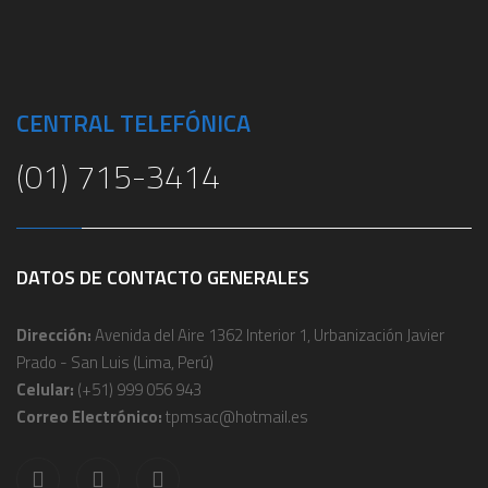
CENTRAL TELEFÓNICA
(01) 715-3414
DATOS DE CONTACTO GENERALES
Dirección:
Avenida del Aire 1362 Interior 1, Urbanización Javier
Prado - San Luis (Lima, Perú)
Celular:
(+51) 999 056 943
Correo Electrónico:
tpmsac@hotmail.es