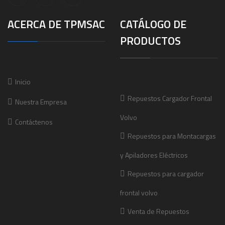
ACERCA DE TPMSAC
CATÁLOGO DE
PRODUCTOS
Inicio
Repuestos Cargador Frontal
Nuestra Empresa
Volvo
Contáctenos
Repuestos para Montacargas
y Apiladores Eléctricos
Repuestos para cargador
frontal volvo
Venta de Repuestos