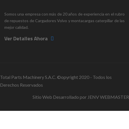
Somos una empresa con más de 20 años de experiencia en el rubro
de repuestos de Cargadores Volvo y montacargas caterpillar de las
mejor calidad.
Ver Detalles Ahora
Total Parts Machinery S.A.C. ©opyright 2020 - Todos los
Derechos Reservados
Sitio Web Desarrollado por
JENV WEBMASTER