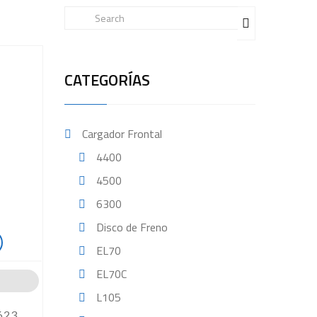
CATEGORÍAS
Cargador Frontal
4400
4500
6300
Disco de Freno
EL70
EL70C
L105
623