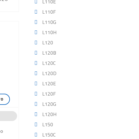
L110E
L110F
L110G
L110H
L120
L120B
L120C
L120D
L120E
L120F
TO
L120G
L120H
L150
vo
L150C