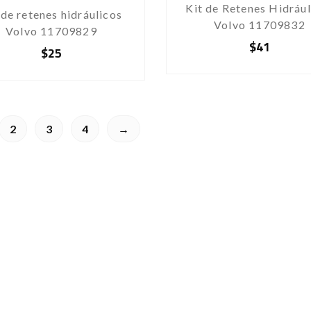
Kit de Retenes Hidrául
 de retenes hidráulicos
Volvo 11709832
Volvo 11709829
$
41
$
25
2
3
4
→