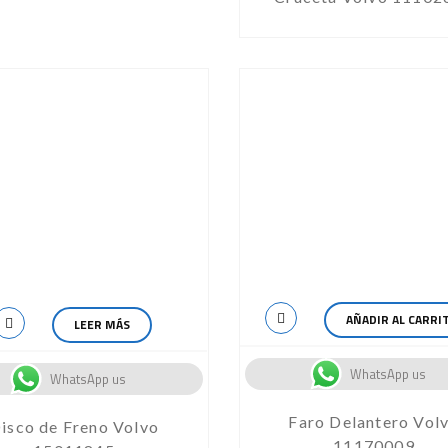
AÑADIR AL CARRI
LEER MÁS
WhatsApp us
WhatsApp us
Faro Delantero Vol
isco de Freno Volvo
11170009