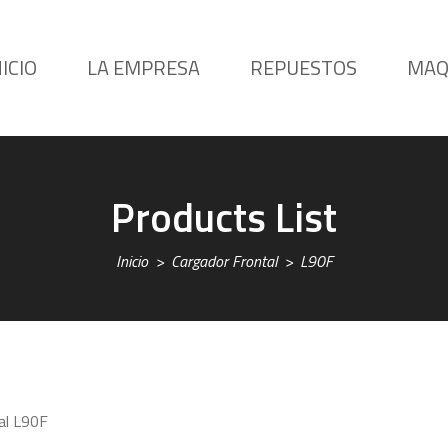
NICIO
LA EMPRESA
REPUESTOS
MAQ
Products List
Inicio
Cargador Frontal
L90F
al L90F