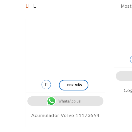
Mostr
LEER MÁS
Cog
WhatsApp us
Acumulador Volvo 11173694