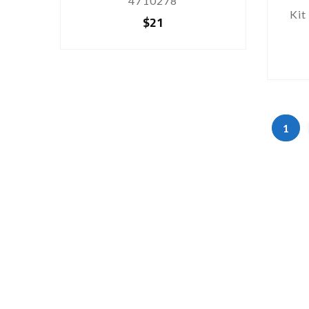
4710278
Kit
$
21
1